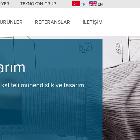
İYER
TEKNOKON GRUP
TR
EN
ÜRÜNLER
REFERANSLAR
İLETİŞİM
arım
ş, kaliteli mühendislik ve tasarım