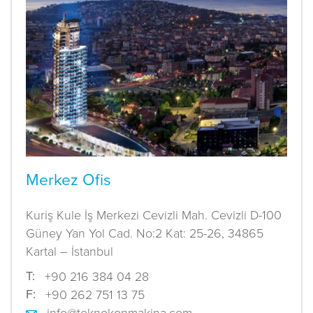
Merkez Ofis
Kuriş Kule İş Merkezi Cevizli Mah. Cevizli D-100
Güney Yan Yol Cad. No:2 Kat: 25-26, 34865
Kartal – İstanbul
T:
+90 216 384 04 28
F:
+90 262 751 13 75
info@teknokonmakina.com