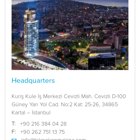
Headquarters
Kuriş Kule İş Merkezi Cevizli Mah. Cevizli D-100
Güney Yan Yol Cad. No:2 Kat: 25-26, 34865
Kartal – İstanbul
T:
+90 216 384 04 28
F:
+90 262 751 13 75
info@teknokonmakina.com