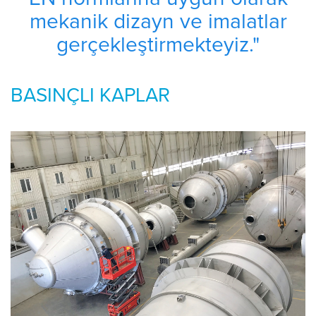
mekanik dizayn ve imalatlar
gerçekleştirmekteyiz."
BASINÇLI KAPLAR