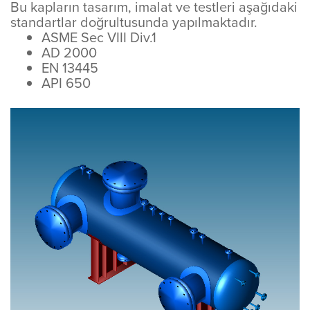
Bu kapların tasarım, imalat ve testleri aşağıdaki
standartlar doğrultusunda yapılmaktadır.
ASME Sec VIII Div.1
AD 2000
EN 13445
API 650